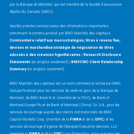
par la Banque de Montréal, qui est membre de la Société d’assurance-
dépôts du Canada (SADC).
Veuillez prendre connaissance des informations importantes
concernant le contenu produit par BMO Marchés des capitaux.
Commentaire relatif aux macrostratégies, titres à revenu fixe,
devises et marchandise/stratégie de négociation de titres
adossés à des créances hypothécaires
|
Research Disclosure
Statements
(en anglais seulement) |
BMOCMC Client Relationship
Summary
(en anglais seulement)
BMO Marchés des capitaux est un nom commercial utilisé par BMO
Groupe financier pour les services de vente en gros de la Banque de
Montréal, de BMO Bank N.A. (membre de la FDIC), de Bank of
Montreal Europe Plc et de Bank of Montreal (China) Co. Ltd., pour les
services de courtage auprès des clients institutionnels de BMO
Capital Markets Corp. (membre de la
FINRA
et de la
SIPC
) et les
services de courtage d'agence de Clearpool Execution Services, LLC
(membre la
FINRA
et de la
SIPC
) aux États-Unis, ainsi que pour les