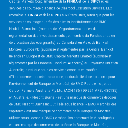
Capital Markets Corp. (membre de la
FINRA
et de la
SIPC
) et les
services de courtage d'agence de Clearpool Execution Services, LLC
(membre la
FINRA
et de la
SIPC
) aux États-Unis, ainsi que pour les
services de courtage auprès des clients institutionnels de BMO
Nesbitt Burns Inc. (membre de l’Organisme canadien de
réglementation des investissements , et membre du Fonds canadien
de protection des épargnants) au Canada et en Asie, de Bank of
Montreal Europe Plc (autorisée et réglementée par la Central Bank of
Ireland) en Europe et de BMO Capital Markets Limited (autorisée et
réglementée par la Financial Conduct Authority) au Royaume-Uni et en
Australie, ainsi que pour les services-conseils en matière
d’établissement de crédits carbone, de durabilité et de solutions pour
l’environnement de Banque de Montréal, de BMO Radicle Inc., et de
Carbon Farmers Australia Pty Ltd. (ACN 136 799 221 AFSL 430135)
en Australie. « Nesbitt Burns » est une marque de commerce déposée
de BMO Nesbitt Burns Inc., utilisée sous licence. « BMO Marchés des
capitaux » est une marque de commerce de la Banque de Montréal,
utilisée sous licence. « BMO (le médaillon contenant le M souligné) »
est une marque de commerce déposée de la Banque de Montréal,