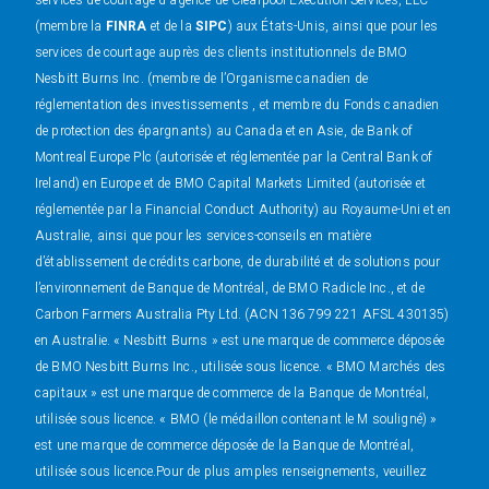
services de courtage d'agence de Clearpool Execution Services, LLC
(membre la
FINRA
et de la
SIPC
) aux États-Unis, ainsi que pour les
services de courtage auprès des clients institutionnels de BMO
Nesbitt Burns Inc. (membre de l’Organisme canadien de
réglementation des investissements , et membre du Fonds canadien
de protection des épargnants) au Canada et en Asie, de Bank of
Montreal Europe Plc (autorisée et réglementée par la Central Bank of
Ireland) en Europe et de BMO Capital Markets Limited (autorisée et
réglementée par la Financial Conduct Authority) au Royaume-Uni et en
Australie, ainsi que pour les services-conseils en matière
d’établissement de crédits carbone, de durabilité et de solutions pour
l’environnement de Banque de Montréal, de BMO Radicle Inc., et de
Carbon Farmers Australia Pty Ltd. (ACN 136 799 221 AFSL 430135)
en Australie. « Nesbitt Burns » est une marque de commerce déposée
de BMO Nesbitt Burns Inc., utilisée sous licence. « BMO Marchés des
capitaux » est une marque de commerce de la Banque de Montréal,
utilisée sous licence. « BMO (le médaillon contenant le M souligné) »
est une marque de commerce déposée de la Banque de Montréal,
utilisée sous licence.Pour de plus amples renseignements, veuillez