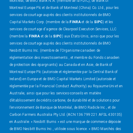
Montréal, de BMO Bank N.A. (membre de la FDIC), de Bank of
Montreal Europe Plc et de Bank of Montreal (China) Co. Ltd., pour les
services de courtage auprès des clients institutionnels de BMO
Capital Markets Corp. (membre de la
FINRA
et de la
SIPC
) et les
services de courtage d'agence de Clearpool Execution Services, LLC
(membre la
FINRA
et de la
SIPC
) aux États-Unis, ainsi que pour les
services de courtage auprès des clients institutionnels de BMO
Nesbitt Burns Inc. (membre de l’Organisme canadien de
réglementation des investissements , et membre du Fonds canadien
de protection des épargnants) au Canada et en Asie, de Bank of
Montreal Europe Plc (autorisée et réglementée par la Central Bank of
Ireland) en Europe et de BMO Capital Markets Limited (autorisée et
réglementée par la Financial Conduct Authority) au Royaume-Uni et en
Australie, ainsi que pour les services-conseils en matière
d’établissement de crédits carbone, de durabilité et de solutions pour
l’environnement de Banque de Montréal, de BMO Radicle Inc., et de
Carbon Farmers Australia Pty Ltd. (ACN 136 799 221 AFSL 430135)
en Australie. « Nesbitt Burns » est une marque de commerce déposée
de BMO Nesbitt Burns Inc., utilisée sous licence. « BMO Marchés des