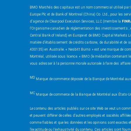
BMO Marchés des capitaux est un nom commercial utilisé par B
Europe Plc et de Bank of Montreal (China) Co. Ltd., pour les se
d'agence de Clearpool Execution Services, LLC (membre la
FINR
l’Organisme canadien de réglementation des investissements , 
Central Bank of Ireland) en Europe et de BMO Capital Markets Li
matière d’établissement de crédits carbone, de durabilité et d
430135) en Australie. « Nesbitt Burns » est une marque de co
Montréal, utilisée sous licence. « BMO (le médaillon contenant 
vous adresser à la personne morale autorisée à faire des affaires 
MD
Marque de commerce déposée de la Banque de Montréal aux É
MC
Marque de commerce de la Banque de Montréal aux États-U
Le contenu des articles publiés sur ce site Web se veut un comme
et peuvent différer de celles d’autres employés et sociétés affi
comme fiables et que les données et les opinions sont exactes 
l’exactitude ou l’exhaustivité du contenu. Ces articles sont fourn