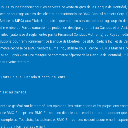
MO Groupe financier pour les services de vente en gros de la Banque de Montréal
rvices de courtage auprès des clients institutionnels de BMO Capital Markets Corp.
A
et de la
SIPC
) aux États-Unis, ainsi que pour les services de courtage auprès de
et membre du Fonds canadien de protection des épargnants) au Canada et en Asie, d
mited (autorisée et réglementée par la Financial Conduct Authority) au Royaume-Uni 
e solutions pour l’environnement de Banque de Montréal, de BMO Radicle Inc., et d
mmerce déposée de BMO Nesbitt Burns Inc., utilisée sous licence. « BMO Marchés 
le M souligné) » est une marque de commerce déposée de la Banque de Montréal, uti
sur votre territoire.
tats-Unis, au Canada et partout ailleurs.
nis et au Canada.
ntaire général sur le marché. Les opinions, les estimations et les projections cont
liées de BMO Entreprises. BMO Entreprises déploie tous les efforts pour s’assurer qu
et complètes. Toutefois, les auteurs et BMO Entreprises ne sont aucunement respo
is à titre informatif seulement.