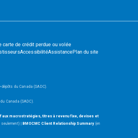
e carte de crédit perdue ou volée
stisseurs
Accessibilité
Assistance
Plan du site
nce-dépôts du Canada (SADC).
ts du Canada (SADC).
 aux macrostratégies, titres à revenu fixe, devises et
 seulement) |
BMOCMC Client Relationship Summary
(en