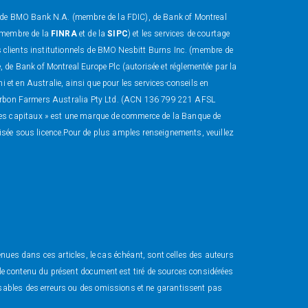
, de BMO Bank N.A. (membre de la FDIC), de Bank of Montreal
 (membre de la
FINRA
et de la
SIPC
) et les services de courtage
s clients institutionnels de BMO Nesbitt Burns Inc. (membre de
e Bank of Montreal Europe Plc (autorisée et réglementée par la
et en Australie, ainsi que pour les services-conseils en
e Carbon Farmers Australia Pty Ltd. (ACN 136 799 221 AFSL
des capitaux » est une marque de commerce de la Banque de
lisée sous licence.Pour de plus amples renseignements, veuillez
enues dans ces articles, le cas échéant, sont celles des auteurs
e le contenu du présent document est tiré de sources considérées
nsables des erreurs ou des omissions et ne garantissent pas