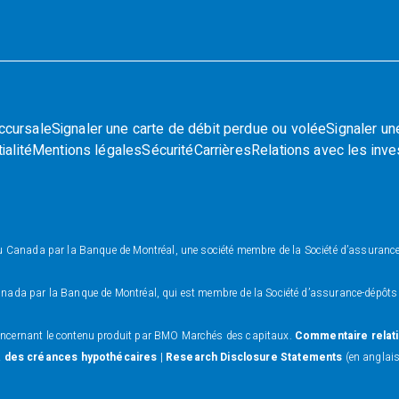
ccursale
Signaler une carte de débit perdue ou volée
Signaler un
ialité
Mentions légales
Sécurité
Carrières
Relations avec les inve
 au Canada par la Banque de Montréal, une société membre de la Société d’assura
Canada par la Banque de Montréal, qui est membre de la Société d’assurance-dépô
oncernant le contenu produit par BMO Marchés des capitaux.
Commentaire relatif
 à des créances hypothécaires
|
Research Disclosure Statements
(en anglais