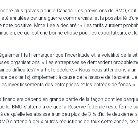
 encore plus graves pour le Canada. Les prévisions de BMO, soi
 été annulées par une guerre commerciale, et la possibilité d’u
e note positive, Mme Lee a déclaré : « Les tarifs auraient prob
anadien, ce qui est une bonne chose pour les exportateurs, et les
lement fait remarquer que l’incertitude et la volatilité de la si
ses organisations. « Les entreprises se demandent probablemen
ines difficultés? » a-t-elle déclaré. « Nous nous attendions à un
nce des tarifs] simplement à cause de la hausse de l’anxiété. J
s investissements des entreprises et les entrées de fonds. »
 financiers dépend en grande partie de la façon dont les banqu
ctuelle, BMO s’attend à ce que la Réserve fédérale reste ferme sur
s à ce qu’elle les abaisse à un peu plus de 3 % d’ici le deuxièm
MO s’attend à deux autres réductions de taux cette année, ce q