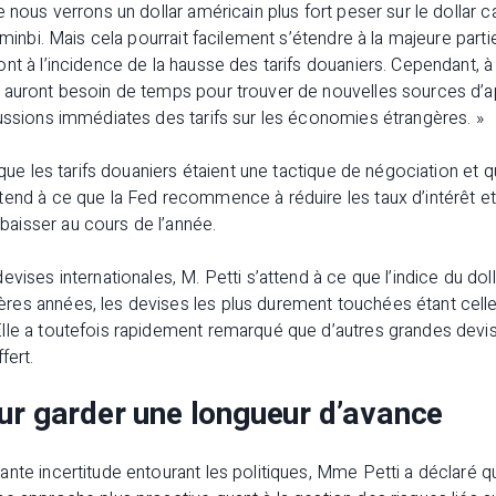
e nous verrons un dollar américain plus fort peser sur le dollar c
enminbi. Mais cela pourrait facilement s’étendre à la majeure par
nt à l’incidence de la hausse des tarifs douaniers. Cependant, à
 auront besoin de temps pour trouver de nouvelles sources d’
ussions immédiates des tarifs sur les économies étrangères. »
 que les tarifs douaniers étaient une tactique de négociation et 
end à ce que la Fed recommence à réduire les taux d’intérêt et 
aisser au cours de l’année.
evises internationales, M. Petti s’attend à ce que l’indice du do
es années, les devises les plus durement touchées étant celles
lle a toutefois rapidement remarqué que d’autres grandes devis
fert.
ur garder une longueur d’avance
nte incertitude entourant les politiques, Mme Petti a déclaré que