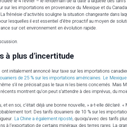
roulée le 4 février – le lendemain de la date à laquelle des tarif
ur sur les importations en provenance du Mexique et du Canada,
La frénésie d’activités souligne la situation changeante dans la
pour lesquelles il est essentiel d’être proactif au moyen de solu
vance sur cet environnement en évolution rapide.
scussion.
 à plus d’incertitude
 ont initialement annoncé leur taxe sur les importations canadie
douaniers de 25 % sur les importations américaines
​.
Le Mexique
 même s’il ne précisait pas le taux ni les biens concernés. Mais 
 récents montrent qu’on peut s’attendre à des imprévus, du moi
 et en soi, c’était déjà une bonne nouvelle, » a-t-elle déclaré. «
probablement tort. Des tarifs douaniers de 10 % sur les importat
igueur.
La Chine a également riposté
​, quoiqu’avec des tarifs pl
ns à l’exportation de certains minéraux des terres rares. La gr