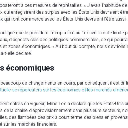
riposteront à ces mesures de représailles. « J’avais l’habitude de
qui enregistrent des surplus avec les États-Unis devraient êtr
 qui font commerce avec les États-Unis devraient l’être aussi. 
igné que le président Trump a fixé au 1er avril la date limite po
ux, d’aspects clés des politiques commerciales, ce qui pourrait
pays et zones économiques. « Au bout du compte, nous devrions 
a-t-elle déclaré.
ns économiques
a beaucoup de changements en cours; par conséquent il est diff
tuelle se répercutera sur les économies et les marchés améric
étaient entrés en vigueur, Mme Lee a déclaré que les États-Unis 
s de la chaîne d’approvisionnement dans plusieurs secteurs, n
iles, des flambées des prix à court terme des biens en proven
té sur les marchés financiers.