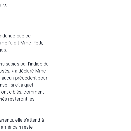
urs.
ncidence que ce
mme l’a dit Mme Petti,
ges.
ns subies par l’indice du
oussés, » a déclaré Mme
’y a aucun précédent pour
e : si et à quel
eront ciblés, comment
chés resteront les
nents, elle s’attend à
 américain reste