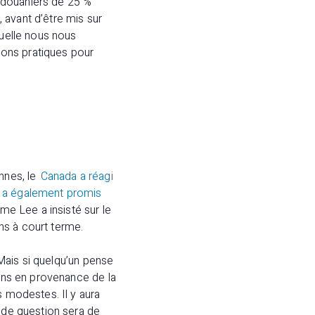
s douaniers de 25 %
 avant d’être mis sur
quelle nous nous
tions pratiques pour
nnes, le
Canada a réagi
 a également promis
Mme Lee a insisté sur le
ns à court terme.
 Mais si quelqu’un pense
ions en provenance de la
us modestes. Il y aura
ande question sera de