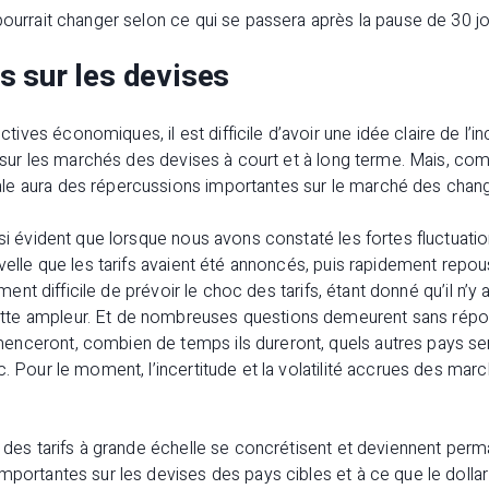
pourrait changer selon ce qui se passera après la pause de 30 jo
 sur les devises
ves économiques, il est difficile d’avoir une idée claire de l’i
ra sur les marchés des devises à court et à long terme. Mais, co
le aura des répercussions importantes sur le marché des chan
ssi évident que lorsque nous avons constaté les fortes fluctuatio
uvelle que les tarifs avaient été annoncés, puis rapidement rep
èrement difficile de prévoir le choc des tarifs, étant donné qu’il n
e ampleur. Et de nombreuses questions demeurent sans répons
enceront, combien de temps ils dureront, quels autres pays s
c. Pour le moment, l’incertitude et la volatilité accrues des mar
i des tarifs à grande échelle se concrétisent et deviennent perma
mportantes sur les devises des pays cibles et à ce que le dollar