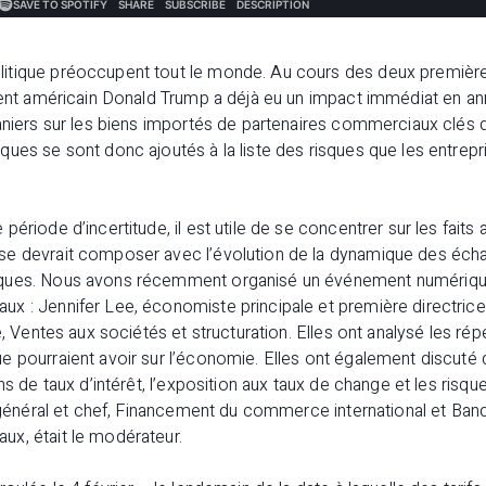
litique préoccupent tout le monde. Au cours des deux premiè
ident américain Donald Trump a déjà eu un impact immédiat en an
aniers sur les biens importés de partenaires commerciaux clés d
ues se sont donc ajoutés à la liste des risques que les entrep
période d’incertitude, il est utile de se concentrer sur les fai
se devrait composer avec l’évolution de la dynamique des éc
ques. Nous avons récemment organisé un événement numériqu
x : Jennifer Lee, économiste principale et première directrice
le, Ventes aux sociétés et structuration. Elles ont analysé les r
 pourraient avoir sur l’économie. Elles ont également discuté 
ns de taux d’intérêt, l’exposition aux taux de change et les risq
r général et chef, Financement du commerce international et Ban
x, était le modérateur.