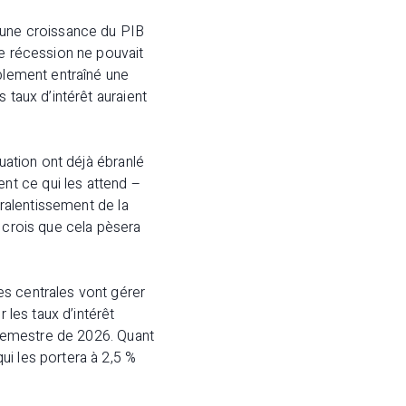
t une croissance du PIB
ne récession ne pouvait
ablement entraîné une
 taux d’intérêt auraient
tuation ont déjà ébranlé
t ce qui les attend –
 ralentissement de la
e crois que cela pèsera
es centrales vont gérer
 les taux d’intérêt
e semestre de 2026. Quant
ui les portera à 2,5 %