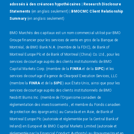
adossés à des créances hypothécaires
|
Research Disclosure
Statements
(en anglais seulement) |
BMOCMC Client Relationship
Summary
(en anglais seulement)
BMO Marchés des capitaux est un nom commercial utilisé par BMO
Groupe financier pour les services de vente en gros de la Banque de
Montréal, de BMO Bank N.A. (membre de la FDIC), de Bank of
Montreal Europe Plc et de Bank of Montreal (China) Co. Ltd., pour les
services de courtage auprès des clients institutionnels de BMO
Capital Markets Corp. (membre de la
FINRA
et de la
SIPC
) et les
services de courtage d'agence de Clearpool Execution Services, LLC
(membre la
FINRA
et de la
SIPC
) aux États-Unis, ainsi que pour les
services de courtage auprès des clients institutionnels de BMO
Nesbitt Burns Inc. (membre de l’Organisme canadien de
réglementation des investissements , et membre du Fonds canadien
de protection des épargnants) au Canada et en Asie, de Bank of
Montreal Europe Plc (autorisée et réglementée par la Central Bank of
Ireland) en Europe et de BMO Capital Markets Limited (autorisée et
réglementée par la Financial Conduct Authority) au Royaume-Uni et en