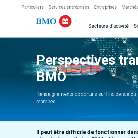
Particuliers
Services entreprises
Entreprises
Marchés
Secteurs d’activité
S
Perspectives tra
BMO
Renseignements opportuns sur l’incidence du 
marchés.
Il peut être difficile de fonctionner d