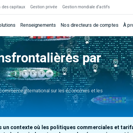
 des capitaux
Gestion privée
Gestion mondiale d’actifs
olutions
Renseignements
Nos directeurs de comptes
À pr
nsfrontalières par
commerce international sur les économies et les
ans un contexte où les politiques commerciales et tar