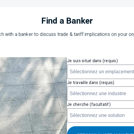
Find a Banker
ch with a banker to discuss trade & tariff implications on your or
Je suis situé dans (requis)
Je travaille dans (requis)
Je cherche (facultatif)